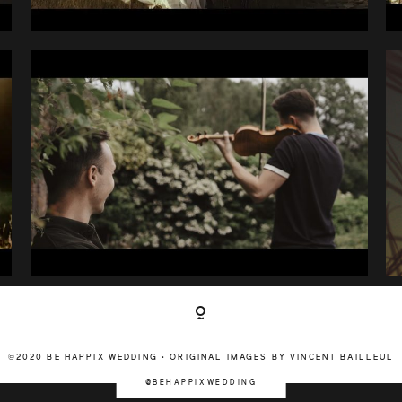
©2020 BE HAPPIX WEDDING • ORIGINAL IMAGES BY VINCENT BAILLEUL
@BEHAPPIXWEDDING