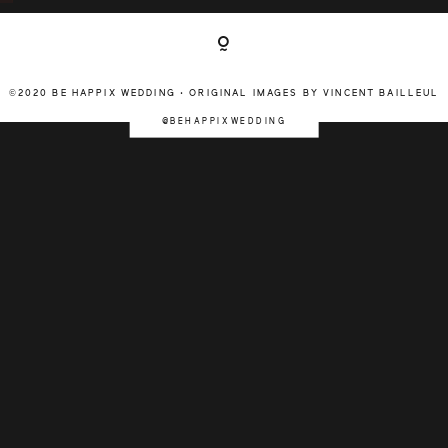
©2020 BE HAPPIX WEDDING • ORIGINAL IMAGES BY VINCENT BAILLEUL
@BEHAPPIXWEDDING