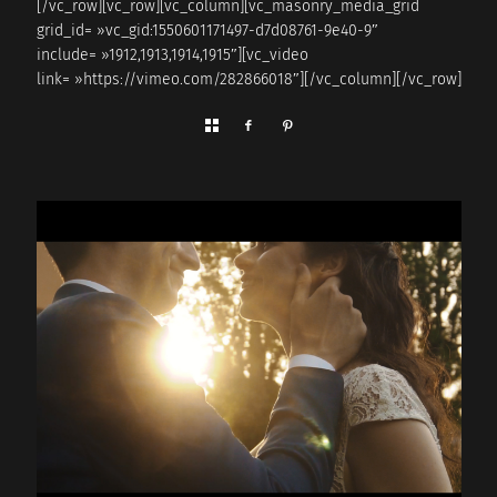
[/vc_row][vc_row][vc_column][vc_masonry_media_grid
grid_id= »vc_gid:1550601171497-d7d08761-9e40-9″
include= »1912,1913,1914,1915″][vc_video
link= »https://vimeo.com/282866018″][/vc_column][/vc_row]